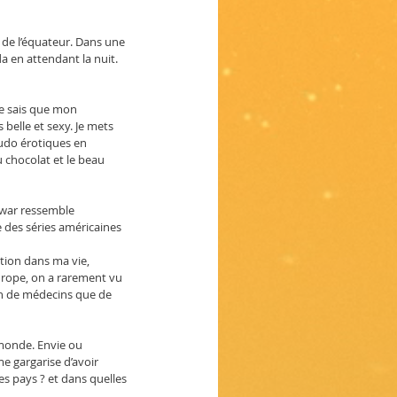
ès de l’équateur. Dans une 
a en attendant la nuit. 
Je sais que mon 
belle et sexy. Je mets 
eudo érotiques en 
u chocolat et le beau 
awar ressemble 
des séries américaines 
otion dans ma vie, 
urope, on a rarement vu 
in de médecins que de 
 monde. Envie ou 
e gargarise d’avoir 
s pays ? et dans quelles 