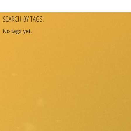
SEARCH BY TAGS:
No tags yet.