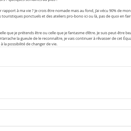
ar rapport à ma vie ? Je crois être nomade mais au fond, j’ai vécu 90% de mo
ouristiques ponctuels et des ateliers pro-bono ici ou là, pas de quoi en fai
celle que je prétends être ou celle que je fantasme d’être. Je suis peut-être b
’arrache la gueule de le reconnaître, je vais continuer à rêvasser de cet Éq
à la possibilité de changer de vie.