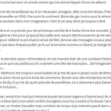
nocturnes avec un ancien amant qui me donne l’espoir d’une vie ailleurs.
 droit de me prélasser au lit en rêvassant. J’imagine. Aller vivre loin là-bas. Pr
travailler en ONG. Parcourir le continent. Boire des gin tonics sous la vérand
si excitant dans mon imagination. C’est la vie sexy dont j’ai toujours rêvé.
mbre et ce premier jour de printemps semble être l’aube d’une ère nouvelle. 
ère et c’est pour ça que je l’accueille avec autant d’enthousiasme. Je me sens 
 pour célébrer la prochaine venue de l’été. J’envoie des messages vocaux ps
nt pas dans l’espace public. Je lis sur la terrasse comme un lézard. Je mange d
.
er la dernière saison d’Homeland, en me marrant bien de voir combien Pesh
a et que ces pashtous ont vraiment une tête de marocains… De l’imaginaire 
an…
e Mathison est toujours aussi badass et je me dis que si j’avais voulu de l’ém
aire autre chose qu’une école de commerce. Bosser avec des entreprises en E
u funky. Et je me dis qu’en période de pandémie, on a clairement plus beso
et inclusion…
ier, envie d’un mail qui m’envoie bosser de toute urgence à l’autre bout du
s à l’aise dans mon petit confort bourgeois sous ma couette à Toulouse ? Je m
n Iran, en Arabie Saoudite mais combien de temps ai-je vraiment passé dans ce
urs ? quelques semaines au plus ?