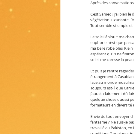
Après des conversations 
C’est Samedi, j’ai bien le
végétation luxuriante. Re
Tout semble si simple et 
Le soleil éblouit ma cha
euphorie n’est que passag
ma belle robe bleu Klein
espérant qu’ils ne finiro
soleil me caresse la peau
Et puis je rentre regard
étrangement à Casablanc
face au monde musulm
Toujours est-il que Carri
j’aurais clairement dû f
quelque chose d’aussi pe
formateurs en diversité 
Envie de tout envoyer ch
fantasme ? Ne suis-je pa
travaillé au Pakistan, e
conditions ? quelques jo