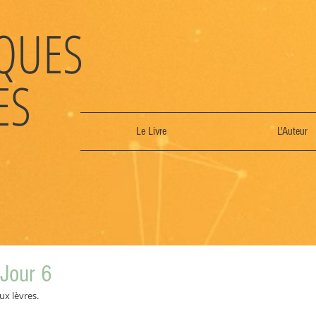
QUES
ES
Le Livre
L'Auteur
 Jour 6
aux lèvres.