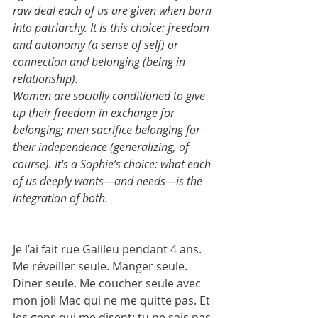
raw deal each of us are given when born 
into patriarchy. It is this choice: freedom 
and autonomy (a sense of self) or 
connection and belonging (being in 
relationship).
Women are socially conditioned to give 
up their freedom in exchange for 
belonging; men sacrifice belonging for 
their independence (generalizing, of 
course). It’s a Sophie’s choice: what each 
of us deeply wants—and needs—is the 
integration of both.
Je l’ai fait rue Galileu pendant 4 ans. 
Me réveiller seule. Manger seule. 
Diner seule. Me coucher seule avec 
mon joli Mac qui ne me quitte pas. Et 
les gens qui me disent: tu ne sais pas 