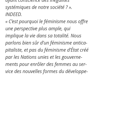
ayant conscience des inégalités 
systémiques de notre société ? ». 
INDEED.
« C’est pour­quoi le fémi­nisme nous offre 
une pers­pec­tive plus ample, qui 
implique la vie dans sa tota­li­té. Nous 
par­lons bien sûr d’un fémi­nisme anti­ca­
pi­ta­liste, et pas du fémi­nisme d’État créé 
par les Nations unies et les gou­ver­ne­
ments pour enrô­ler des femmes au ser­
vice des nou­velles formes du déve­lop­pe­
ment capi­ta­liste. » 
A lire: 
- La magnifique 
Silvia Federici et sa 
critique du féminisme d'Etat 
- Un beau portrait de 
Margaret 
Atwood
 sur Arte
- Le mouvement 
Tous Elus
 pour 