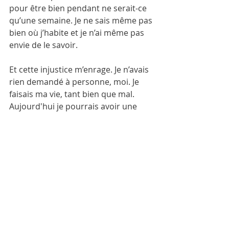
pour être bien pendant ne serait-ce 
qu’une semaine. Je ne sais même pas 
bien où j’habite et je n’ai même pas 
envie de le savoir. 
Et cette injustice m’enrage. Je n’avais 
rien demandé à personne, moi. Je 
faisais ma vie, tant bien que mal. 
Aujourd'hui je pourrais avoir une 
carrière, un enfant, de l'argent de 
côté. Je ne serai pas obligée de me 
confiner à Toulouse, bordel. Et je 
suis jalouse de ceux qui ont pu 
poursuivre leur vie comme si de rien 
n'était. Mais toute la violence des 
mots, des menaces, des cris, des 
peurs a eu des conséquences et a 
détruit nos vies. A jamais. Et en plus 
on m'accuse d'avoir raté la mienne, 