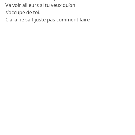
Va voir ailleurs si tu veux qu’on 
s’occupe de toi. 
Clara ne sait juste pas comment faire 
entendre sa voix. Pour être honnête, 
elle ne sait même pas à quoi se voix 
ressemblerait ni ce qu’elle dirait.
Quand çà fait des années que 
personne ne te demande ce que tu 
penses, tu as un peu oublié que tu 
avais une opinion.
Clara ne se sent pas triste ou mal, 
elle ne sent rien, elle est juste 
invisible, discrète, prudente. 
Ca lui a servi jusqu’à présent. Elle a 
survécu. 
Et puis honnêtement, elle ne sait pas 
trop ce qu’elle pourrait dire ou faire 
pour que les bullys se taisent ou lui 