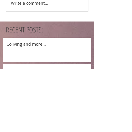
Write a comment...
RECENT POSTS:
Coliving and more...
Sant Joan
Josiane et Clara
Barcelona Week 1