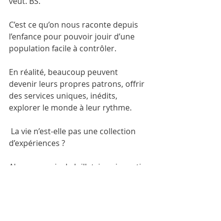
veut. BS.
C’est ce qu’on nous raconte depuis 
l’enfance pour pouvoir jouir d’une 
population facile à contrôler.
En réalité, beaucoup peuvent 
devenir leurs propres patrons, offrir 
des services uniques, inédits, 
explorer le monde à leur rythme.
 La vie n’est-elle pas une collection 
d’expériences ?
Alors, ce mois de Juillet, je suis partie 
explorer la terre des vraies 
nomades, le Kazakhstan.